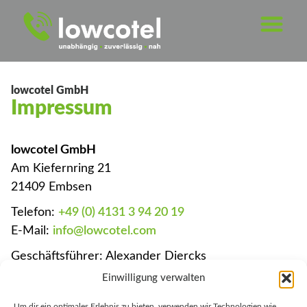
lowcotel GmbH
Impressum
lowcotel GmbH
Am Kiefernring 21
21409 Embsen
Telefon:
+49 (0) 4131 3 94 20 19
E-Mail:
info@lowcotel.com
Geschäftsführer: Alexander Diercks
Einwilligung verwalten
HRB 203541 Amtsgericht Lüneburg
USt-IdNr. DE281043600
Um dir ein optimales Erlebnis zu bieten, verwenden wir Technologien wie