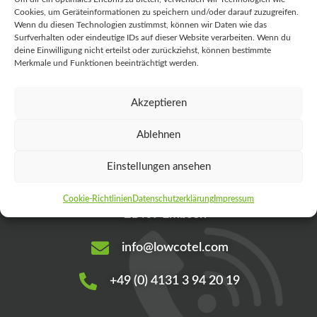
Cookies, um Geräteinformationen zu speichern und/oder darauf zuzugreifen.
Wenn du diesen Technologien zustimmst, können wir Daten wie das
Surfverhalten oder eindeutige IDs auf dieser Website verarbeiten. Wenn du
deine Einwilligung nicht erteilst oder zurückziehst, können bestimmte
Merkmale und Funktionen beeinträchtigt werden.
Akzeptieren
Ablehnen
Kontakt
Einstellungen ansehen
Am Kiefernring 21
Cookie-Richtlinien
Datenschutzerklärung
Impressum
21409 Embsen
info@lowcotel.com
+49 (0) 4131 3 94 20 19