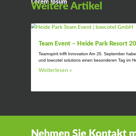
Lorem Ipsum
Weitere
Artikel
Team Event – Heide Park Resort 2
Teamspirit trifft Innovation Am 25. September hab
und lowcotel solutions einen besonderen Tag im H
Weiterlesen »
Nehmen Sie Kontakt mi