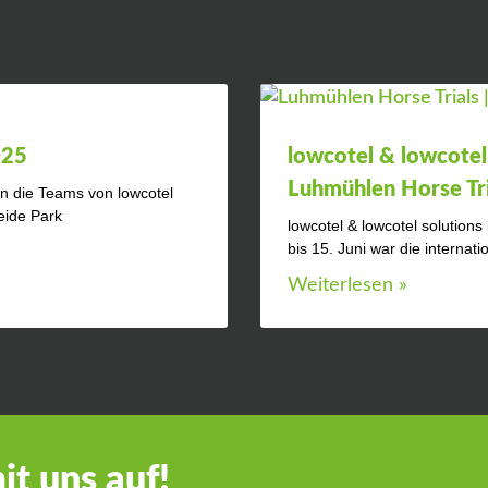
025
lowcotel & lowcotel
Luhmühlen Horse Tri
en die Teams von lowcotel
eide Park
lowcotel & lowcotel solution
bis 15. Juni war die internati
Weiterlesen »
t uns auf!