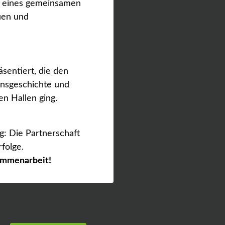
d eines gemeinsamen
uen und
entiert, die den
ensgeschichte und
n Hallen ging.
g: Die Partnerschaft
folge.
ammenarbeit!