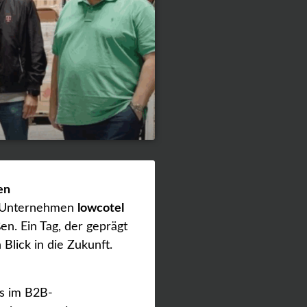
en
 Unternehmen
lowcotel
n. Ein Tag, der geprägt
lick in die Zukunft.
s im B2B-